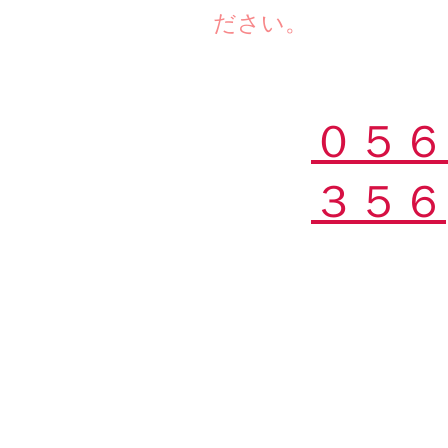
ださい。
０５６
３５６