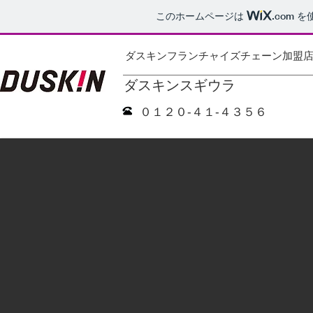
このホームページは
.com
を
ダスキンフランチャイズチェーン加盟
ダスキンスギウラ
０１２０-４１-４３５６​